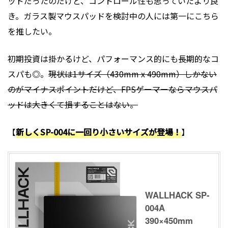
ッドだったのだけど、コントロール性も思っていたより良
き。ガラス製マウスパッドを検討中の人には第一にこちら
を推したい。
初期投資は掛かるけど、パフォーマンス的にも長期的なコ
スパも◎。
現状は1サイズ（430mm x 490mm）しかない
のがマイナスポイントだけど、FPSゲーマーならマウスパ
ッドは大きくて損することはない。
【
新しくSP-004に一回り小さいサイズが登場！
】
WALLHACK SP-
004A
390×450mm