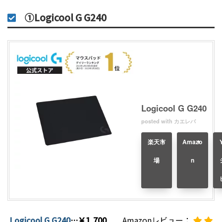
①Logicool G G240
Logicool G G240
posted with
カエレバ
楽天市
Amazo
場
n
Logicool G G240
…￥1,700
Amazonレビュー：