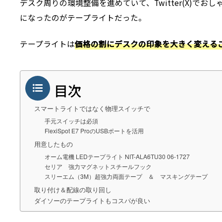
デスク周りの環境整備を進めていて、Twitter(X)で
になったのがテープライトだった。
テープライトは
価格の割にデスクの印象を大きく変える
目次
スマートライトではなく物理スイッチで
手元スイッチは必須
FlexiSpot E7 ProのUSBポートを活用
用意したもの
オーム電機 LEDテープライト NIT-ALA6TU30 06-1727
セリア 強力マグネットスチールフック
スリーエム（3M）超強力両面テープ ＆ マスキングテープ
取り付け＆配線の取り回し
ダイソーのテープライトもコスパが良い